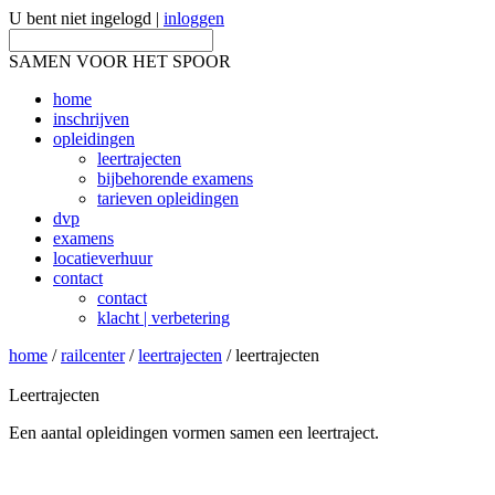
U bent niet ingelogd |
inloggen
SAMEN VOOR HET SPOOR
home
inschrijven
opleidingen
leertrajecten
bijbehorende examens
tarieven opleidingen
dvp
examens
locatieverhuur
contact
contact
klacht | verbetering
home
/
railcenter
/
leertrajecten
/ leertrajecten
Leertrajecten
Een aantal opleidingen vormen samen een leertraject.