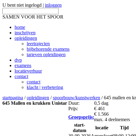
U bent niet ingelogd |
inloggen
SAMEN VOOR HET SPOOR
home
inschrijven
opleidingen
leertrajecten
bijbehorende examens
tarieven opleidingen
dvp
examens
locatieverhuur
contact
contact
klacht | verbetering
startpagina
/
opleidingen
/
spoorbouw/kunstwerken
/ 645 mallen en kr
645 Mallen en krukken Unistar
Duur:
0,5 dag
Prijs:
€ 461
€ 1.566
Groepsprijs:
max. 4 deelnemers
start-
locatie
Tijd
datum
30-09-2026
Amersfoort
08:00-12:00