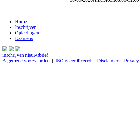
Home
Inschrijven
Opleidingen
Examens
inschrijven nieuwsbrief
Algemene voorwaarden
|
ISO gecertificeerd
|
Disclaimer
|
Privacy