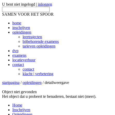
U bent niet ingelogd |
inloggen
SAMEN VOOR HET SPOOR
home
inschrijven
opleidingen
leertrajecten
bijbehorende examens
tarieven opleidingen
dvp
examens
locatieverhuur
contact
contact
klacht | verbetering
startpagina
/
opleidingen
/ detailweergave
Object niet gevonden
Het object dat u probeert te benaderen, bestaat niet (meer).
Home
Inschrijven
Opleidingen