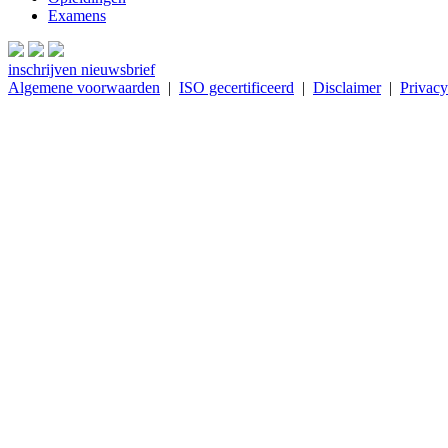
Examens
inschrijven nieuwsbrief
Algemene voorwaarden
|
ISO gecertificeerd
|
Disclaimer
|
Privacy