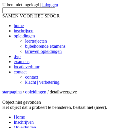
U bent niet ingelogd |
inloggen
SAMEN VOOR HET SPOOR
home
inschrijven
opleidingen
leertrajecten
bijbehorende examens
tarieven opleidingen
dvp
examens
locatieverhuur
contact
contact
klacht | verbetering
startpagina
/
opleidingen
/ detailweergave
Object niet gevonden
Het object dat u probeert te benaderen, bestaat niet (meer).
Home
Inschrijven
Opleidingen