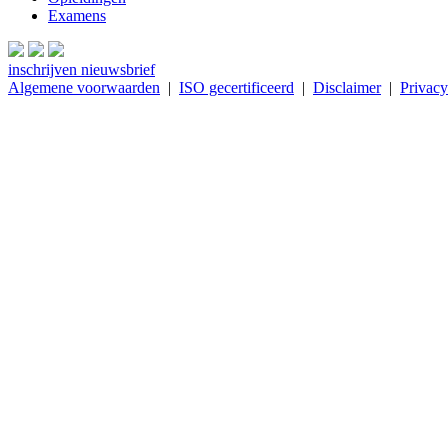
Examens
inschrijven nieuwsbrief
Algemene voorwaarden
|
ISO gecertificeerd
|
Disclaimer
|
Privacy