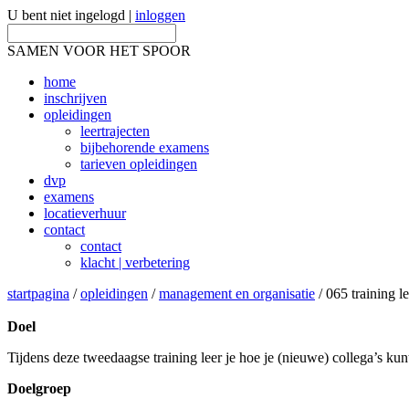
U bent niet ingelogd |
inloggen
SAMEN VOOR HET SPOOR
home
inschrijven
opleidingen
leertrajecten
bijbehorende examens
tarieven opleidingen
dvp
examens
locatieverhuur
contact
contact
klacht | verbetering
startpagina
/
opleidingen
/
management en organisatie
/ 065 training l
Doel
Tijdens deze tweedaagse training leer je hoe je (nieuwe) collega’s kun
Doelgroep