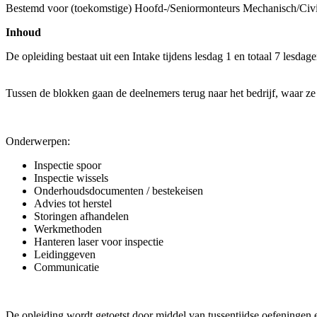
Bestemd voor (toekomstige) Hoofd-/Seniormonteurs Mechanisch/Civiel
Inhoud
De opleiding bestaat uit een Intake tijdens lesdag 1 en totaal 7 lesda
Tussen de blokken gaan de deelnemers terug naar het bedrijf, waar ze 
Onderwerpen:
Inspectie spoor
Inspectie wissels
Onderhoudsdocumenten / bestekeisen
Advies tot herstel
Storingen afhandelen
Werkmethoden
Hanteren laser voor inspectie
Leidinggeven
Communicatie
De opleiding wordt getoetst door middel van tussentijdse oefeningen e