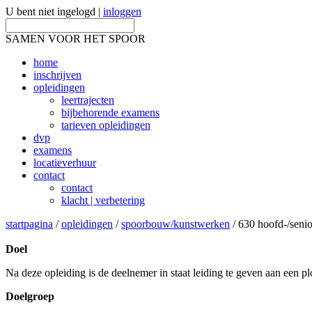
U bent niet ingelogd |
inloggen
SAMEN VOOR HET SPOOR
home
inschrijven
opleidingen
leertrajecten
bijbehorende examens
tarieven opleidingen
dvp
examens
locatieverhuur
contact
contact
klacht | verbetering
startpagina
/
opleidingen
/
spoorbouw/kunstwerken
/ 630 hoofd-/seni
Doel
Na deze opleiding is de deelnemer in staat leiding te geven aan een 
Doelgroep