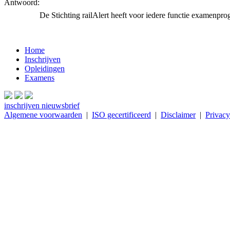
Antwoord
:
De Stichting railAlert heeft voor iedere functie examenpr
Home
Inschrijven
Opleidingen
Examens
inschrijven nieuwsbrief
Algemene voorwaarden
|
ISO gecertificeerd
|
Disclaimer
|
Privacy