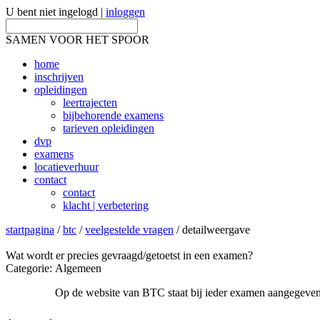
U bent niet ingelogd |
inloggen
SAMEN VOOR HET SPOOR
home
inschrijven
opleidingen
leertrajecten
bijbehorende examens
tarieven opleidingen
dvp
examens
locatieverhuur
contact
contact
klacht | verbetering
startpagina
/
btc
/
veelgestelde vragen
/ detailweergave
Wat wordt er precies gevraagd/getoetst in een examen?
Categorie
:
Algemeen
Op de website van BTC staat bij ieder examen aangegeven