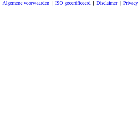
Algemene voorwaarden
|
ISO gecertificeerd
|
Disclaimer
|
Privacy