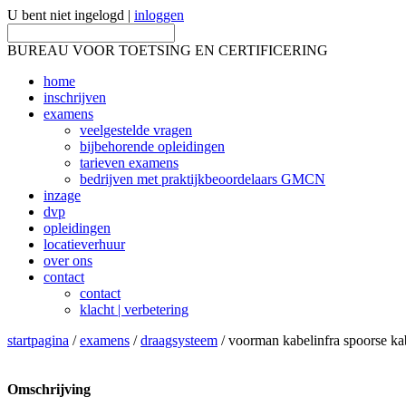
U bent niet ingelogd |
inloggen
BUREAU VOOR TOETSING EN CERTIFICERING
home
inschrijven
examens
veelgestelde vragen
bijbehorende opleidingen
tarieven examens
bedrijven met praktijkbeoordelaars GMCN
inzage
dvp
opleidingen
locatieverhuur
over ons
contact
contact
klacht | verbetering
startpagina
/
examens
/
draagsysteem
/ voorman kabelinfra spoorse ka
Omschrijving