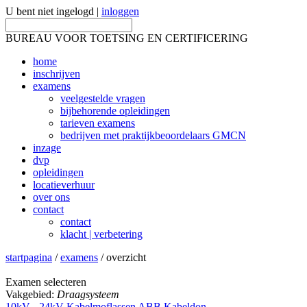
U bent niet ingelogd |
inloggen
BUREAU VOOR TOETSING EN CERTIFICERING
home
inschrijven
examens
veelgestelde vragen
bijbehorende opleidingen
tarieven examens
bedrijven met praktijkbeoordelaars GMCN
inzage
dvp
opleidingen
locatieverhuur
over ons
contact
contact
klacht | verbetering
startpagina
/
examens
/ overzicht
Examen selecteren
Vakgebied:
Draagsysteem
10kV - 24kV Kabelmoflassen ABB Kabeldon