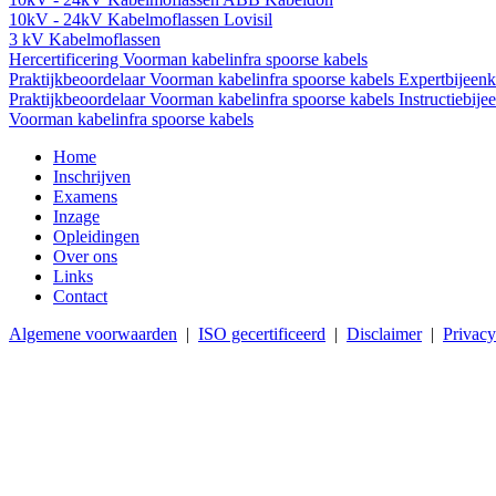
10kV - 24kV Kabelmoflassen Lovisil
3 kV Kabelmoflassen
Hercertificering Voorman kabelinfra spoorse kabels
Praktijkbeoordelaar Voorman kabelinfra spoorse kabels Expertbijeen
Praktijkbeoordelaar Voorman kabelinfra spoorse kabels Instructiebij
Voorman kabelinfra spoorse kabels
Home
Inschrijven
Examens
Inzage
Opleidingen
Over ons
Links
Contact
Algemene voorwaarden
|
ISO gecertificeerd
|
Disclaimer
|
Privacy