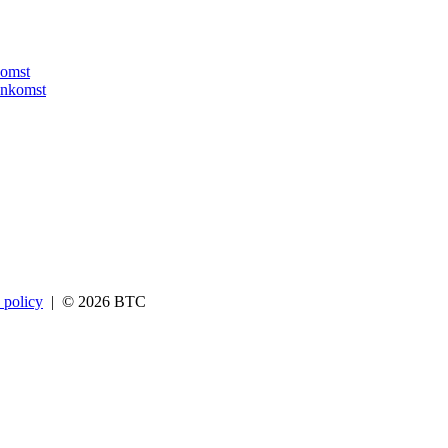
komst
eenkomst
 policy
| © 2026 BTC