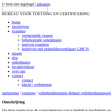
U bent niet ingelogd |
inloggen
BUREAU VOOR TOETSING EN CERTIFICERING
home
inschrijven
examens
veelgestelde vragen
bijbehorende opleidingen
tarieven examens
bedrijven met praktijkbeoordelaars GMCN
inzage
dvp
opleidingen
locatieverhuur
over ons
contact
contact
klacht | verbetering
startpagina
/
examens
/
veiligheidstraining digitaal veiligheidspaspoort
Omschrijving
Op deze pagina kan de contactpersoon van je bedrijf je inschrijven v