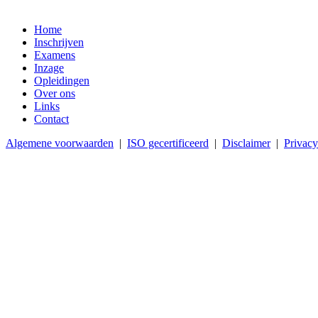
Home
Inschrijven
Examens
Inzage
Opleidingen
Over ons
Links
Contact
Algemene voorwaarden
|
ISO gecertificeerd
|
Disclaimer
|
Privacy