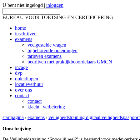
U bent niet ingelogd |
inloggen
BUREAU VOOR TOETSING EN CERTIFICERING
home
inschrijven
examens
veelgestelde vragen
bijbehorende opleidingen
tarieven examens
bedrijven met praktijkbeoordelaars GMCN
inzage
dvp
opleidingen
locatieverhuur
over ons
contact
contact
klacht | verbetering
startpagina
/
examens
/
veiligheidstraining digitaal veiligheidspaspoort
Omschrijving
De Veiligheidstraining ‘Spoor jij wel?’ is bestemd voor medewerkers 