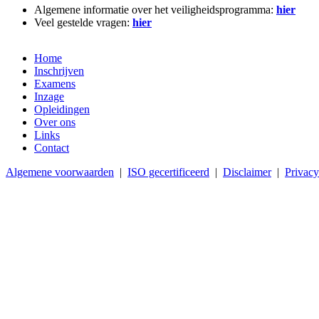
Algemene informatie over het veiligheidsprogramma:
hier
Veel gestelde vragen:
hier
Home
Inschrijven
Examens
Inzage
Opleidingen
Over ons
Links
Contact
Algemene voorwaarden
|
ISO gecertificeerd
|
Disclaimer
|
Privacy