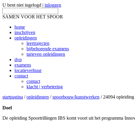
U bent niet ingelogd |
inloggen
SAMEN VOOR HET SPOOR
home
inschrijven
opleidingen
leertrajecten
bijbehorende examens
tarieven opleidingen
dvp
examens
locatieverhuur
contact
contact
klacht | verbetering
startpagina
/
opleidingen
/
spoorbouw/kunstwerken
/ 24094 opleiding s
Doel
De opleiding Spoortrillingen IBS komt voort uit het programma Innova