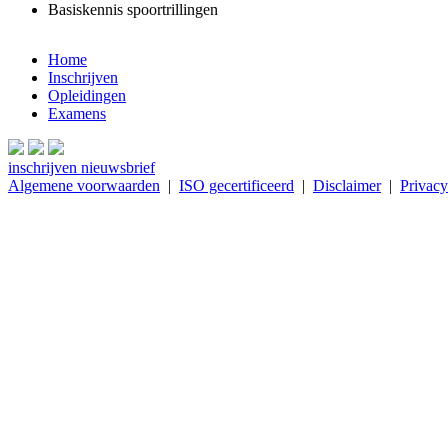
Basiskennis spoortrillingen
Home
Inschrijven
Opleidingen
Examens
inschrijven nieuwsbrief
Algemene voorwaarden
|
ISO gecertificeerd
|
Disclaimer
|
Privacy