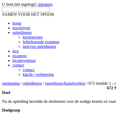
U bent niet ingelogd |
inloggen
SAMEN VOOR HET SPOOR
home
inschrijven
opleidingen
leertrajecten
bijbehorende examens
tarieven opleidingen
dvp
examens
locatieverhuur
contact
contact
klacht | verbetering
startpagina
/
opleidingen
/
spoorbouw/kunstwerken
/ 672 module 1 - 
672 
Doel
Na de opleiding beschikt de deelnemer over de nodige kennis en va
Doelgroep