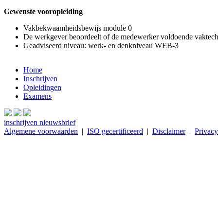
Gewenste vooropleiding
Vakbekwaamheidsbewijs module 0
De werkgever beoordeelt of de medewerker voldoende vaktech
Geadviseerd niveau: werk- en denkniveau WEB-3
Home
Inschrijven
Opleidingen
Examens
inschrijven nieuwsbrief
Algemene voorwaarden
|
ISO gecertificeerd
|
Disclaimer
|
Privacy