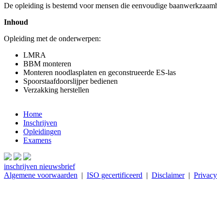
De opleiding is bestemd voor mensen die eenvoudige baanwerkzaamh
Inhoud
Opleiding met de onderwerpen:
LMRA
BBM monteren
Monteren noodlasplaten en geconstrueerde ES-las
Spoorstaafdoorslijper bedienen
Verzakking herstellen
Home
Inschrijven
Opleidingen
Examens
inschrijven nieuwsbrief
Algemene voorwaarden
|
ISO gecertificeerd
|
Disclaimer
|
Privacy