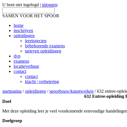
U bent niet ingelogd |
inloggen
SAMEN VOOR HET SPOOR
home
inschrijven
opleidingen
leertrajecten
bijbehorende examens
tarieven opleidingen
dvp
examens
locatieverhuur
contact
contact
klacht | verbetering
startpagina
/
opleidingen
/
spoorbouw/kunstwerken
/ 632 entree-oplei
632 Entree-opleiding
Doel
Met deze opleiding leer je veel voorkomende eenvoudige handelingen c
Doelgroep