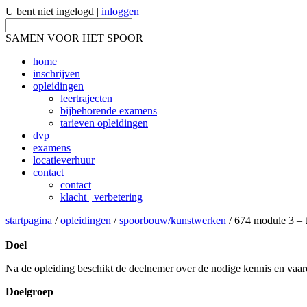
U bent niet ingelogd |
inloggen
SAMEN VOOR HET SPOOR
home
inschrijven
opleidingen
leertrajecten
bijbehorende examens
tarieven opleidingen
dvp
examens
locatieverhuur
contact
contact
klacht | verbetering
startpagina
/
opleidingen
/
spoorbouw/kunstwerken
/ 674 module 3 – 
Doel
Na de opleiding beschikt de deelnemer over de nodige kennis en vaar
Doelgroep