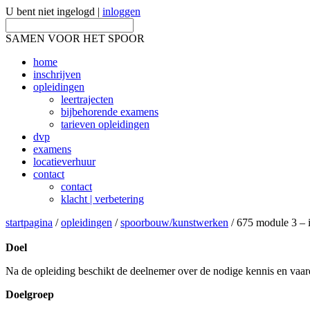
U bent niet ingelogd |
inloggen
SAMEN VOOR HET SPOOR
home
inschrijven
opleidingen
leertrajecten
bijbehorende examens
tarieven opleidingen
dvp
examens
locatieverhuur
contact
contact
klacht | verbetering
startpagina
/
opleidingen
/
spoorbouw/kunstwerken
/ 675 module 3 – i
Doel
Na de opleiding beschikt de deelnemer over de nodige kennis en vaar
Doelgroep