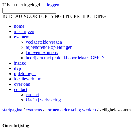
U bent niet ingelogd |
inloggen
BUREAU VOOR TOETSING EN CERTIFICERING
home
inschrijven
examens
veelgestelde vragen
bijbehorende opleidingen
tarieven examens
bedrijven met praktijkbeoordelaars GMCN
inzage
dvp
opleidingen
locatieverhuur
over ons
contact
contact
klacht | verbetering
startpagina
/
examens
/
normenkader veilig werken
/ veiligheidscommu
Omschrijving