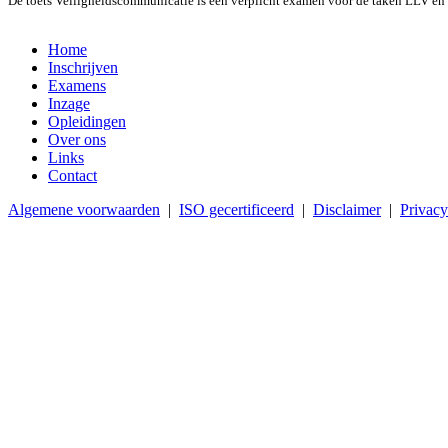
De toets Veiligheidscommunicatie is een verplicht examen voor de taken LLV e
Home
Inschrijven
Examens
Inzage
Opleidingen
Over ons
Links
Contact
Algemene voorwaarden
|
ISO gecertificeerd
|
Disclaimer
|
Privacy