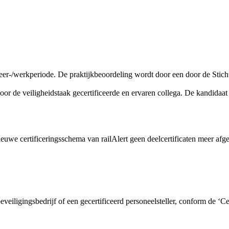
-/werkperiode. De praktijkbeoordeling wordt door een door de Stichting 
oor de veiligheidstaak gecertificeerde en ervaren collega. De kandidaa
nieuwe certificeringsschema van railAlert geen deelcertificaten meer afg
eveiligingsbedrijf of een gecertificeerd personeelsteller, conform de ‘C