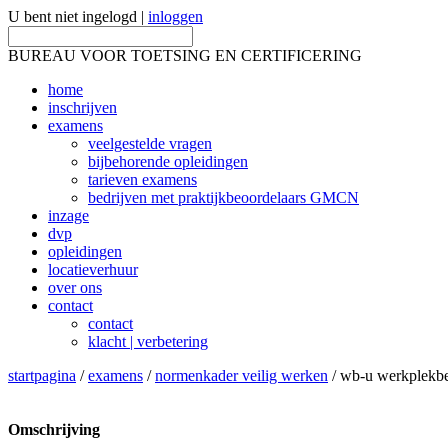
U bent niet ingelogd |
inloggen
BUREAU VOOR TOETSING EN CERTIFICERING
home
inschrijven
examens
veelgestelde vragen
bijbehorende opleidingen
tarieven examens
bedrijven met praktijkbeoordelaars GMCN
inzage
dvp
opleidingen
locatieverhuur
over ons
contact
contact
klacht | verbetering
startpagina
/
examens
/
normenkader veilig werken
/ wb-u werkplekbev
Omschrijving