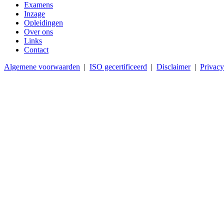
Examens
Inzage
Opleidingen
Over ons
Links
Contact
Algemene voorwaarden
|
ISO gecertificeerd
|
Disclaimer
|
Privacy