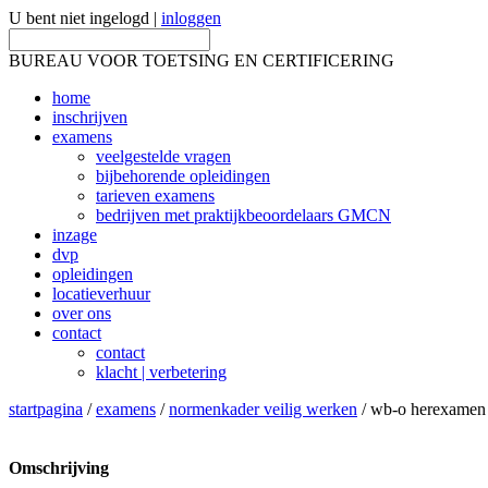
U bent niet ingelogd |
inloggen
BUREAU VOOR TOETSING EN CERTIFICERING
home
inschrijven
examens
veelgestelde vragen
bijbehorende opleidingen
tarieven examens
bedrijven met praktijkbeoordelaars GMCN
inzage
dvp
opleidingen
locatieverhuur
over ons
contact
contact
klacht | verbetering
startpagina
/
examens
/
normenkader veilig werken
/ wb-o herexamen vo
Omschrijving