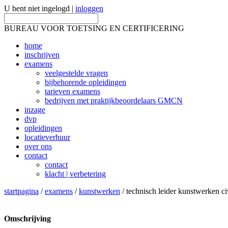
U bent niet ingelogd |
inloggen
BUREAU VOOR TOETSING EN CERTIFICERING
home
inschrijven
examens
veelgestelde vragen
bijbehorende opleidingen
tarieven examens
bedrijven met praktijkbeoordelaars GMCN
inzage
dvp
opleidingen
locatieverhuur
over ons
contact
contact
klacht | verbetering
startpagina
/
examens
/
kunstwerken
/ technisch leider kunstwerken c
Omschrijving