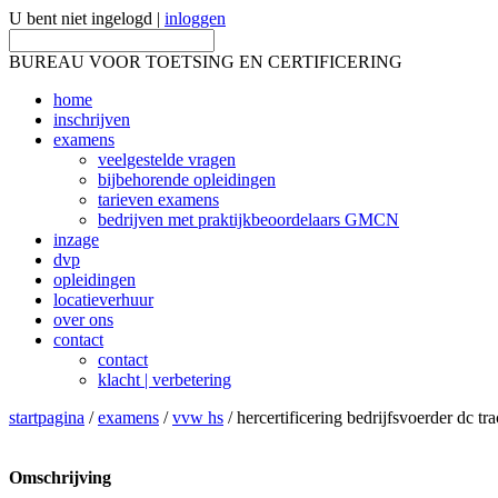
U bent niet ingelogd |
inloggen
BUREAU VOOR TOETSING EN CERTIFICERING
home
inschrijven
examens
veelgestelde vragen
bijbehorende opleidingen
tarieven examens
bedrijven met praktijkbeoordelaars GMCN
inzage
dvp
opleidingen
locatieverhuur
over ons
contact
contact
klacht | verbetering
startpagina
/
examens
/
vvw hs
/ hercertificering bedrijfsvoerder dc tr
Omschrijving