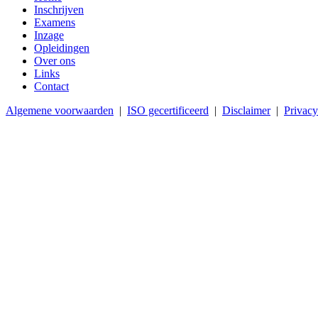
Inschrijven
Examens
Inzage
Opleidingen
Over ons
Links
Contact
Algemene voorwaarden
|
ISO gecertificeerd
|
Disclaimer
|
Privacy