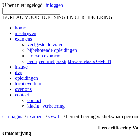
U bent niet ingelogd |
inloggen
BUREAU VOOR TOETSING EN CERTIFICERING
home
inschrijven
examens
veelgestelde vragen
bijbehorende opleidingen
tarieven examens
bedrijven met praktijkbeoordelaars GMCN
inzage
dvp
opleidingen
locatieverhuur
over ons
contact
contact
klacht | verbetering
startpagina
/
examens
/
vvw hs
/ hercertificering vakbekwaam persoon,
Hercertificering V
Omschrijving