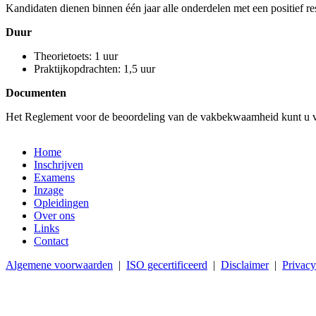
Kandidaten dienen binnen één jaar alle onderdelen met een positief re
Duur
Theorietoets: 1 uur
Praktijkopdrachten: 1,5 uur
Documenten
Het Reglement voor de beoordeling van de vakbekwaamheid kunt u 
Home
Inschrijven
Examens
Inzage
Opleidingen
Over ons
Links
Contact
Algemene voorwaarden
|
ISO gecertificeerd
|
Disclaimer
|
Privacy