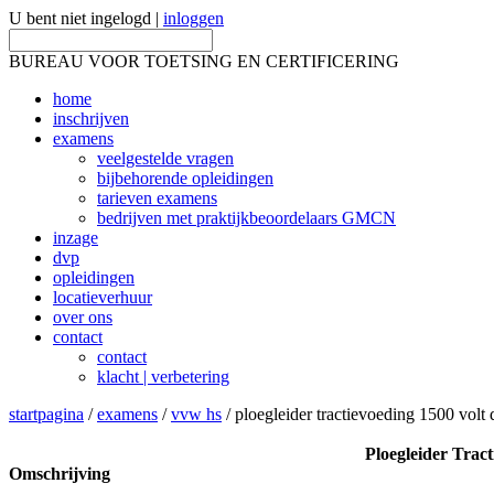
U bent niet ingelogd |
inloggen
BUREAU VOOR TOETSING EN CERTIFICERING
home
inschrijven
examens
veelgestelde vragen
bijbehorende opleidingen
tarieven examens
bedrijven met praktijkbeoordelaars GMCN
inzage
dvp
opleidingen
locatieverhuur
over ons
contact
contact
klacht | verbetering
startpagina
/
examens
/
vvw hs
/ ploegleider tractievoeding 1500 volt
Ploegleider Trac
Omschrijving