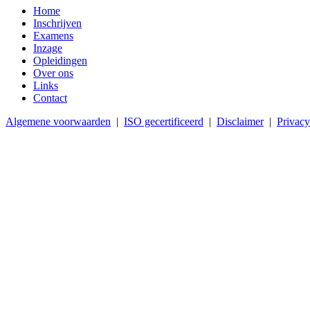
Home
Inschrijven
Examens
Inzage
Opleidingen
Over ons
Links
Contact
Algemene voorwaarden
|
ISO gecertificeerd
|
Disclaimer
|
Privacy