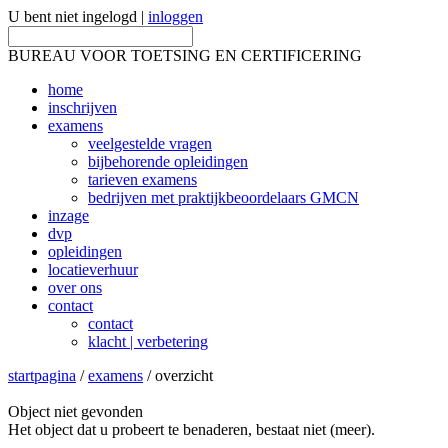
U bent niet ingelogd |
inloggen
BUREAU VOOR TOETSING EN CERTIFICERING
home
inschrijven
examens
veelgestelde vragen
bijbehorende opleidingen
tarieven examens
bedrijven met praktijkbeoordelaars GMCN
inzage
dvp
opleidingen
locatieverhuur
over ons
contact
contact
klacht | verbetering
startpagina
/
examens
/ overzicht
Object niet gevonden
Het object dat u probeert te benaderen, bestaat niet (meer).