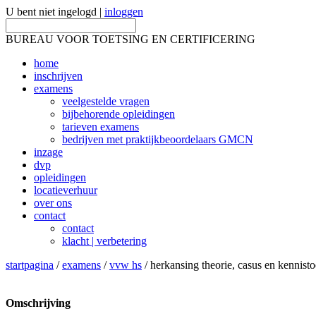
U bent niet ingelogd |
inloggen
BUREAU VOOR TOETSING EN CERTIFICERING
home
inschrijven
examens
veelgestelde vragen
bijbehorende opleidingen
tarieven examens
bedrijven met praktijkbeoordelaars GMCN
inzage
dvp
opleidingen
locatieverhuur
over ons
contact
contact
klacht | verbetering
startpagina
/
examens
/
vvw hs
/ herkansing theorie, casus en kennist
Omschrijving