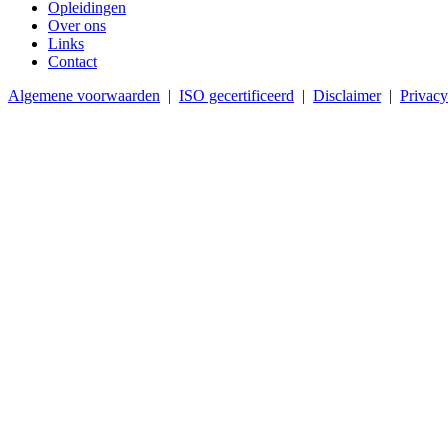
Opleidingen
Over ons
Links
Contact
Algemene voorwaarden
|
ISO gecertificeerd
|
Disclaimer
|
Privacy