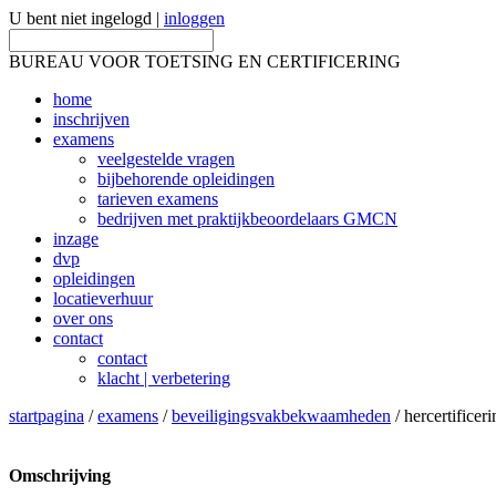
U bent niet ingelogd |
inloggen
BUREAU VOOR TOETSING EN CERTIFICERING
home
inschrijven
examens
veelgestelde vragen
bijbehorende opleidingen
tarieven examens
bedrijven met praktijkbeoordelaars GMCN
inzage
dvp
opleidingen
locatieverhuur
over ons
contact
contact
klacht | verbetering
startpagina
/
examens
/
beveiligingsvakbekwaamheden
/ hercertificer
Omschrijving