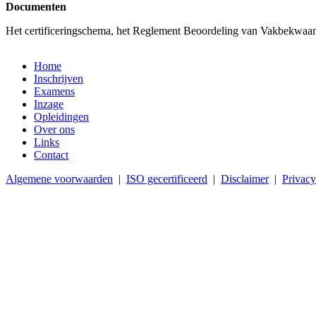
Documenten
Het certificeringschema, het Reglement Beoordeling van Vakbekwaam
Home
Inschrijven
Examens
Inzage
Opleidingen
Over ons
Links
Contact
Algemene voorwaarden
|
ISO gecertificeerd
|
Disclaimer
|
Privacy