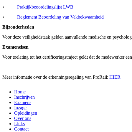
•
Praktijkbeoordelingslijst LWB
•
Reglement Beoordeling van Vakbekwaamheid
Bijzonderheden
Voor deze veiligheidstaak gelden aanvullende medische en psychologis
Exameneisen
Voor toelating tot het certificeringstraject geldt dat de medewerker e
Meer informatie over de erkenningsregeling van ProRail:
HIER
Home
Inschrijven
Examens
Inzage
Opleidingen
Over ons
Links
Contact