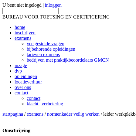
U bent niet ingelogd |
inloggen
BUREAU VOOR TOETSING EN CERTIFICERING
home
inschrijven
examens
veelgestelde vragen
bijbehorende opleidingen
tarieven examens
bedrijven met praktijkbeoordelaars GMCN
inzage
dvp
opleidingen
locatieverhuur
over ons
contact
contact
klacht | verbetering
startpagina
/
examens
/
normenkader veilig werken
/ leider werkplekb
Omschrijving