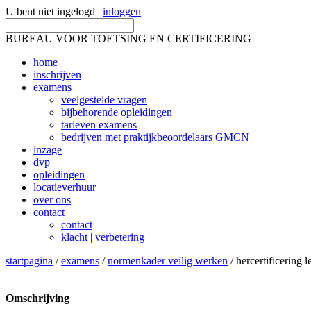
U bent niet ingelogd |
inloggen
BUREAU VOOR TOETSING EN CERTIFICERING
home
inschrijven
examens
veelgestelde vragen
bijbehorende opleidingen
tarieven examens
bedrijven met praktijkbeoordelaars GMCN
inzage
dvp
opleidingen
locatieverhuur
over ons
contact
contact
klacht | verbetering
startpagina
/
examens
/
normenkader veilig werken
/ hercertificering l
Omschrijving