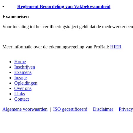
•
Reglement Beoordeling van Vakbekwaamheid
Exameneisen
Voor toelating tot het certificeringstraject geldt dat de medewerker e
Meer informatie over de erkenningsregeling van ProRail:
HIER
Home
Inschrijven
Examens
Inzage
Opleidingen
Over ons
Links
Contact
Algemene voorwaarden
|
ISO gecertificeerd
|
Disclaimer
|
Privacy