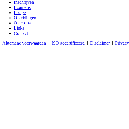
Inschrijven
Examens
Inzage
Opleidingen
Over ons
Links
Contact
Algemene voorwaarden
|
ISO gecertificeerd
|
Disclaimer
|
Privacy