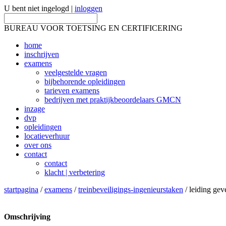
U bent niet ingelogd |
inloggen
BUREAU VOOR TOETSING EN CERTIFICERING
home
inschrijven
examens
veelgestelde vragen
bijbehorende opleidingen
tarieven examens
bedrijven met praktijkbeoordelaars GMCN
inzage
dvp
opleidingen
locatieverhuur
over ons
contact
contact
klacht | verbetering
startpagina
/
examens
/
treinbeveiligings-ingenieurstaken
/ leiding gev
Omschrijving