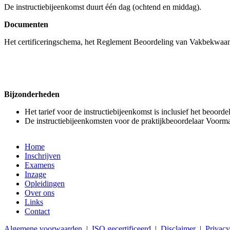
De instructiebijeenkomst duurt één dag (ochtend en middag).
Documenten
Het certificeringschema, het Reglement Beoordeling van Vakbekwaamhe
Bijzonderheden
Het tarief voor de instructiebijeenkomst is inclusief het beoo
De instructiebijeenkomsten voor de praktijkbeoordelaar Voor
Home
Inschrijven
Examens
Inzage
Opleidingen
Over ons
Links
Contact
Algemene voorwaarden
|
ISO gecertificeerd
|
Disclaimer
|
Privacy