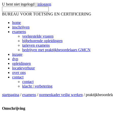
U bent niet ingelogd |
inloggen
BUREAU VOOR TOETSING EN CERTIFICERING
home
inschrijven
examens
veelgestelde vragen
bijbehorende opleidingen
tarieven examens
bedrijven met praktijkbeoordelaars GMCN
inzage
dvp
opleidingen
locatieverhuur
over ons
contact
contact
klacht | verbetering
startpagina
/
examens
/
normenkader veilig werken
/ praktijkbeoordel
Omschrijving