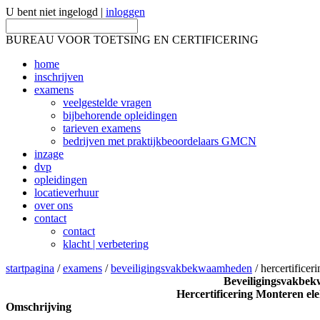
U bent niet ingelogd |
inloggen
BUREAU VOOR TOETSING EN CERTIFICERING
home
inschrijven
examens
veelgestelde vragen
bijbehorende opleidingen
tarieven examens
bedrijven met praktijkbeoordelaars GMCN
inzage
dvp
opleidingen
locatieverhuur
over ons
contact
contact
klacht | verbetering
startpagina
/
examens
/
beveiligingsvakbekwaamheden
/ hercertificer
Beveiligingsvakbe
Hercertificering Monteren el
Omschrijving