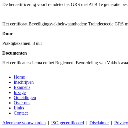
De hercertificering voorTreindetectie: GRS met ATB 1e generatie bestaa
Het certificaat Beveiligingsvakbekwaamheden: Treindectectie GRS met
Duur
Praktijkexamen: 3 uur
Documenten
Het certificatieschema en het Reglement Beoordeling van Vakbekwa
Home
Inschrijven
Examens
Inzage
Opleidingen
Over ons
Links
Contact
Algemene voorwaarden
|
ISO gecertificeerd
|
Disclaimer
|
Privacy