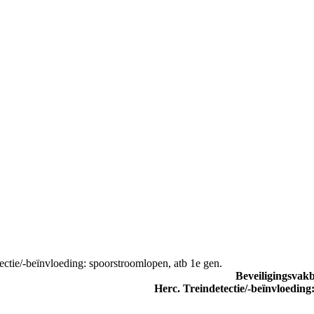
tectie/-beïnvloeding: spoorstroomlopen, atb 1e gen.
Beveiligingsva
Herc. Treindetectie/-beïnvloedin