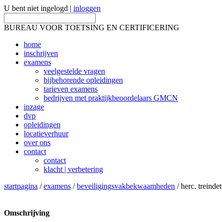
U bent niet ingelogd |
inloggen
BUREAU VOOR TOETSING EN CERTIFICERING
home
inschrijven
examens
veelgestelde vragen
bijbehorende opleidingen
tarieven examens
bedrijven met praktijkbeoordelaars GMCN
inzage
dvp
opleidingen
locatieverhuur
over ons
contact
contact
klacht | verbetering
startpagina
/
examens
/
beveiligingsvakbekwaamheden
/ herc. treinde
Omschrijving