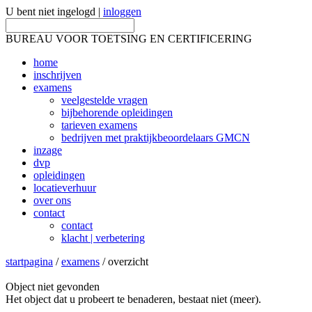
U bent niet ingelogd |
inloggen
BUREAU VOOR TOETSING EN CERTIFICERING
home
inschrijven
examens
veelgestelde vragen
bijbehorende opleidingen
tarieven examens
bedrijven met praktijkbeoordelaars GMCN
inzage
dvp
opleidingen
locatieverhuur
over ons
contact
contact
klacht | verbetering
startpagina
/
examens
/ overzicht
Object niet gevonden
Het object dat u probeert te benaderen, bestaat niet (meer).