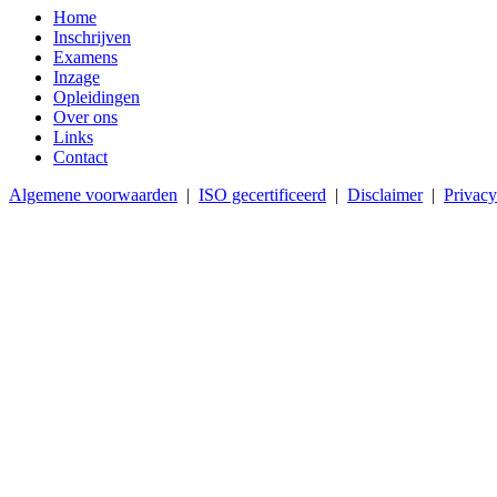
Home
Inschrijven
Examens
Inzage
Opleidingen
Over ons
Links
Contact
Algemene voorwaarden
|
ISO gecertificeerd
|
Disclaimer
|
Privacy